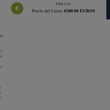
PRECIO
Precio del Curso:
6500.00 EUROS
ón
l.
ia
as
n
s
l