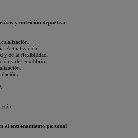
etivos y nutrición deportiva
ctualización.
ia. Actualización.
 y de la flexibilidad.
ión y del equilibrio.
alización.
ulación.
.
ación.
en el entrenamiento personal