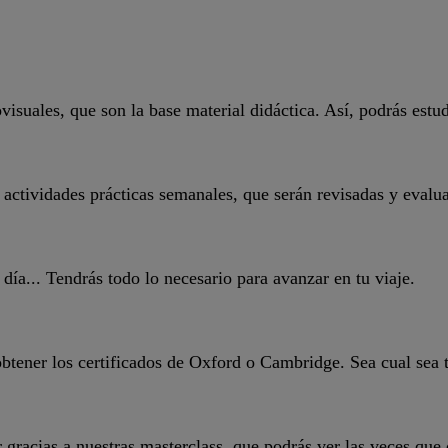
isuales, que son la base material didáctica. Así, podrás estu
s actividades prácticas semanales, que serán revisadas y evalua
 día... Tendrás todo lo necesario para avanzar en tu viaje.
btener los certificados de Oxford o Cambridge. Sea cual sea t
gracias a nuestras masterclass, que podrás ver las veces que 