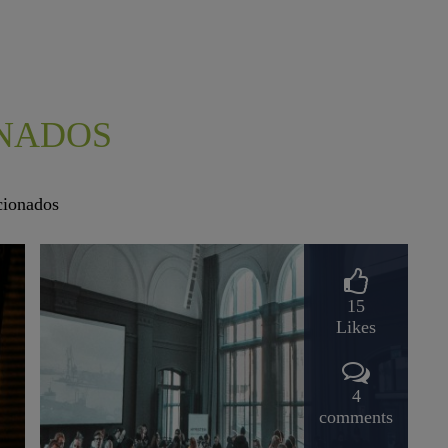
NADOS
acionados
15
Likes
4
comments