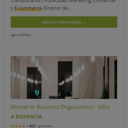
Comunicación, Publicidad, Marketing, Comercial
y
E-commerce
Director de…
Solicitar información
→
Agora Online
Master In Business Organization - Mbo
A DISTANCIA
★★★★★
★★★★★
4,2
5 opiniones