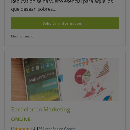
Reputation se ha vuelto esencial para aquellos
que desean sobres…
Solicitar información
→
Mad Formacion
Bachelor en Marketing
ONLINE
★★★★★
★★★★★
G
4,1
264 reseñas en Google