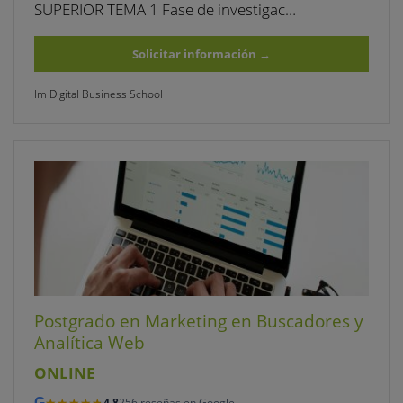
SUPERIOR TEMA 1 Fase de investigac…
Solicitar información
→
Im Digital Business School
Postgrado en Marketing en Buscadores y
Analítica Web
ONLINE
★★★★★
★★★★★
G
4,8
256 reseñas en Google