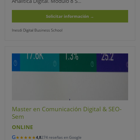
Analítica Digital. Módulo 8 S…
Solicitar información
→
Inesdi Digital Business School
Master en Comunicación Digital & SEO-
Sem
ONLINE
★★★★★
★★★★★
G
4,8
274 reseñas en Google