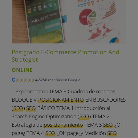
Postgrado E-Commerce Promotion And
Strategist
ONLINE
★★★★★
★★★★★
G
4,8
256 reseñas en Google
…Experimentos TEMA 8 Cuadros de mandos
BLOQUE V
POSICIONAMIENTO
EN BUSCADORES
(
SEO
)
SEO
BÁSICO TEMA 1 Introducción al
Search Engine Optimization (
SEO
) TEMA 2
Estrategia de
posicionamiento
TEMA 3
SEO
¿On
page¿ TEMA 4
SEO
¿Off page¿y Medición
SEO