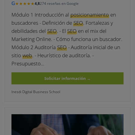
★★★★★
★★★★★
G
4,8
274 reseñas en Google
Módulo 1 Introducción al
posicionamiento
en
buscadores - Definición de
SEO
. Fortalezas y
debilidades del
SEO
. - El
SEO
en el mix del
Marketing Online. - Cómo funciona un buscador.
Módulo 2 Auditoría
SEO
- Auditoría inicial de un
sitio
web
. - Heurístico de auditoría. -
Presupuesto…
Solicitar información
→
Inesdi Digital Business School