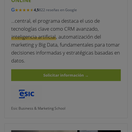
ONLINE
★★★★★
★★★★★
G
4,5
822 reseñas en Google
…central, el programa destaca el uso de
tecnologías clave como CRM avanzado,
inteligencia artificial
, automatización del
marketing y Big Data, fundamentales para tomar
decisiones informadas y estratégicas basadas en
datos.
Solicitar información
→
Esic Business & Marketing School