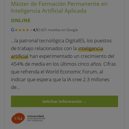
Máster de Formación Permanente en
Inteligencia Artificial Aplicada
ONLINE
★★★★★
★★★★★
G
4,1
2.621 reseñas en Google
…la patronal tecnológica DigitalES, los puestos
de trabajo relacionados con la
inteligencia
artificial
han experimentado un crecimiento del
454% de media en los últimos cinco años. Cifras
que refrenda el World Economic Forum, al
indicar que espera que la IA cree 2.3 millones
de…
Solicitar información
→