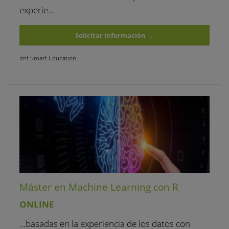
experie…
Solicitar información
→
Imf Smart Education
Máster en Machine Learning con R
ONLINE
…basadas en la experiencia de los datos con