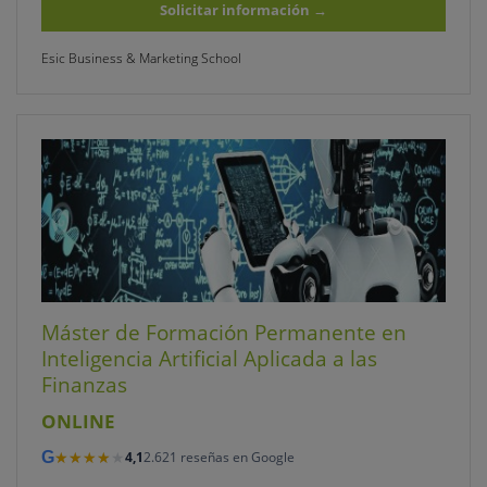
Solicitar información
→
Esic Business & Marketing School
Máster de Formación Permanente en
Inteligencia Artificial Aplicada a las
Finanzas
ONLINE
★★★★★
★★★★★
G
4,1
2.621 reseñas en Google