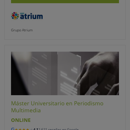
Grupo Atrium
Máster Universitario en Periodismo
Multimedia
ONLINE
★★★★★
★★★★★
G
4,1
2.621 reseñas en Google