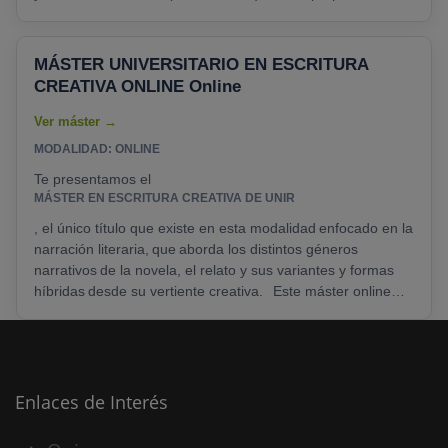
educativa única que fusiona la excelencia en la escritura
con las habilidades técnicas necesarias para destacar en el
entorno digital.
Ventajas
1. Desarrollo de Habilidades
MÁSTER UNIVERSITARIO EN ESCRITURA
Literarias y Profesionales: Este máster aborda tanto los
CREATIVA ONLINE Online
aspectos creativos de la escritura......
MODALIDAD: ONLINE
Te presentamos el
MÁSTER EN ESCRITURA CREATIVA DE UNIR
, el único título que existe en esta modalidad enfocado en la
narración literaria, que aborda los distintos géneros
narrativos de la novela, el relato y sus variantes y formas
híbridas desde su vertiente creativa. Este máster online
ofrece una visión general de todos los géneros narrativos,
incluido el de la escritura infantil y juvenil que, actualmente,
es el sector......
Enlaces de Interés