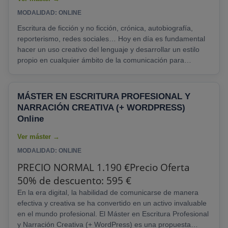
MODALIDAD: ONLINE
Escritura de ficción y no ficción, crónica, autobiografía,
reporterismo, redes sociales… Hoy en día es fundamental
hacer un uso creativo del lenguaje y desarrollar un estilo
propio en cualquier ámbito de la comunicación para
diferenciarse y sacar el máximo potencial a un texto.
80%
en apertura de expediente y hasta el 23% de descuento
Hasta el 15 de septiembre
Definición del programa
El
MÁSTER EN ESCRITURA PROFESIONAL Y
objetivo principal de este programa es incentivar la
NARRACIÓN CREATIVA (+ WORDPRESS)
creatividad y el estilo propio.......
Online
MODALIDAD: ONLINE
PRECIO NORMAL 1.190 €Precio Oferta
50% de descuento: 595 €
En la era digital, la habilidad de comunicarse de manera
efectiva y creativa se ha convertido en un activo invaluable
en el mundo profesional. El Máster en Escritura Profesional
y Narración Creativa (+ WordPress) es una propuesta