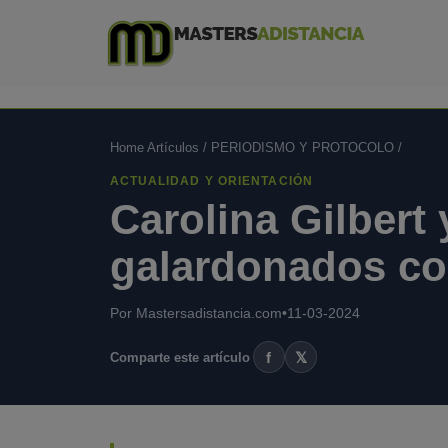
Home Artículos
/
PERIODISMO Y PROTOCOLO
/
ACTUALIDAD Y ORIENTACIÓN
Carolina Gilbert
galardonados con
Por Mastersadistancia.com
•
11-03-2024
f
𝕏
Comparte este artículo