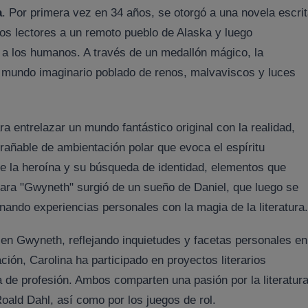
a
. Por primera vez en 34 años, se otorgó a una novela escrit
 los lectores a un remoto pueblo de Alaska y luego
o a los humanos. A través de un medallón mágico, la
 mundo imaginario poblado de renos, malvaviscos y luces
ara entrelazar un mundo fantástico original con la realidad,
trañable de ambientación polar que evoca el espíritu
de la heroína y su búsqueda de identidad, elementos que
 para "Gwyneth" surgió de un sueño de Daniel, que luego se
nando experiencias personales con la magia de la literatura.
en Gwyneth, reflejando inquietudes y facetas personales en
ión, Carolina ha participado en proyectos literarios
a de profesión. Ambos comparten una pasión por la literatur
oald Dahl, así como por los juegos de rol.