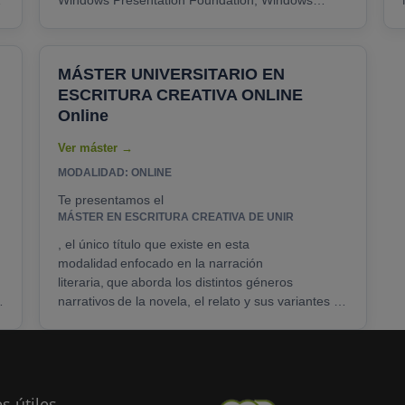
Windows Presentation Foundation, Windows
Communication Foundation y Windows Workflow
Foundation....
MÁSTER UNIVERSITARIO EN
ESCRITURA CREATIVA ONLINE
Online
MODALIDAD: ONLINE
Te presentamos el
MÁSTER EN ESCRITURA CREATIVA DE UNIR
, el único título que existe en esta
modalidad enfocado en la narración
literaria, que aborda los distintos géneros
r
narrativos de la novela, el relato y sus variantes y
formas híbridas desde su vertiente creativa. Este
máster online ofrece una visión general de todos
los géneros narrativos, incluido el de la escritura
infantil y juvenil que, actualmente, es el sector......
s útiles