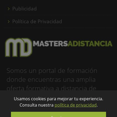
Publicidad
Política de Privacidad
Somos un portal de formación
donde encuentras una amplia
oferta formativa a distancia de
forma rápida y eficaz...
Usamos cookies para mejorar tu experiencia.
Consulta nuestra
política de privacidad
.
info@mastersadistancia.com