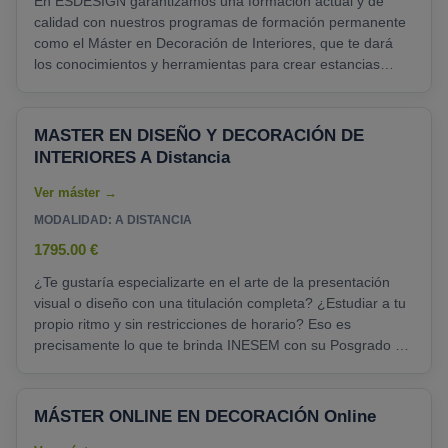
En ESDESIGN garantizamos una formación actual y de
calidad con nuestros programas de formación permanente
como el Máster en Decoración de Interiores, que te dará
los conocimientos y herramientas para crear estancias
únicas y acogedoras mediante la correcta elección de
texturas. colores, iluminación y mobiliario. El mercado
laboral del interiorismo está en expansión, pronosticando
MASTER EN DISEÑO Y DECORACIÓN DE
un crecimiento anual a nivel global del 4% hasta 2025....
INTERIORES A Distancia
MODALIDAD: A DISTANCIA
1795.00 €
¿Te gustaría especializarte en el arte de la presentación
visual o diseño con una titulación completa? ¿Estudiar a tu
propio ritmo y sin restricciones de horario? Eso es
precisamente lo que te brinda INESEM con su Posgrado en
Diseño de Espacios Interiores. 1.500 horas de formación en
línea con 13 créditos académicos y un programa, ejercicios
y proyectos fundamentales para comprender acerca de
MÁSTER ONLINE EN DECORACIÓN Online
diseños ergonómicos, dominar el manejo de materiales, las