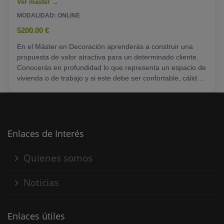
combinaciones cromáticas, desarrollar......
MODALIDAD: ONLINE
5200.00 €
En el Máster en Decoración aprenderás a construir una
propuesta de valor atractiva para un determinado cliente.
Conocerás en profundidad lo que representa un espacio de
vivienda o de trabajo y si este debe ser confortable, cálido,
equilibrado, atemporal, confidencial, atrevido, etc.
Adquirirás la capacidad de acompañar al cliente en su
representación aportando tus conocimientos, aptitudes y
herramientas propias de la disciplina, además de tu propio
estilo. Desarrollarás la creatividad......
Enlaces de Interés
Quienes somos
Noticias
Enlaces útiles