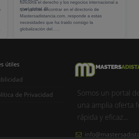
EMPRESA
funciona el derecho y los negocios internacional a
nivel global. El
n
que podrás encontrar en el directorio de
Mastersadistancia.com, responde a estas
necesidades que ha traido consigo la
globalización del......
s útiles
blicidad
Somos un portal d
lítica de Privacidad
una amplia oferta f
rápida y eficaz...
info@mastersadist