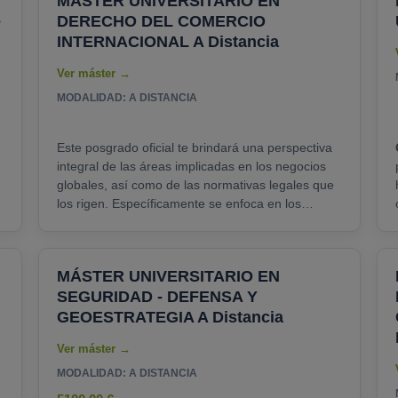
MÁSTER UNIVERSITARIO EN
e
DERECHO DEL COMERCIO
INTERNACIONAL A Distancia
MODALIDAD: A DISTANCIA
Este posgrado oficial te brindará una perspectiva
integral de las áreas implicadas en los negocios
globales, así como de las normativas legales que
los rigen. Específicamente se enfoca en los
com
mercados de la Unión Europea y América Latina.
c
Profundizarás en el comercio internacional, sus
transacciones y aspectos legales, y podrás
MÁSTER UNIVERSITARIO EN
desarrollar estrategias de protección de
SEGURIDAD - DEFENSA Y
inversiones, resolver temas de tributación
internacional y aplicar métodos de arbitraje global.
GEOESTRATEGIA A Distancia
La capacitación de UNIR......
MODALIDAD: A DISTANCIA