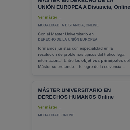
MÁSTER EN DERECHO DE LA
UNIÓN EUROPEA A Distancia, Onlin
MODALIDAD: A DISTANCIA, ONLINE
Con el Máster Universitario en
DERECHO DE LA UNIÓN EUROPEA
formamos juristas con especialidad en la
resolución de problemas típicos del tráfico legal
internacional. Entre los
objetivos principales
del
Máster se pretende: - El logro de la solvencia
lingüística de los estudiantes en inglés y español -
El desarrollo de las habilidades digitales de
asesoramiento jurídico - El fomento del trabajo en
MÁSTER UNIVERSITARIO EN
equipo......
DERECHOS HUMANOS Online
MODALIDAD: ONLINE