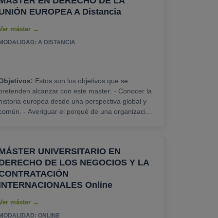
MÁSTER EN DERECHO DE LA
UNIÓN EUROPEA A Distancia
MODALIDAD: A DISTANCIA
Objetivos:
Estos son los objetivos que se
pretenden alcanzar con este master: - Conocer la
historia europea desde una perspectiva global y
ún. - Averiguar el porqué de una organización
omo la Unión Europea. - Comprender el entorno
histórico del mundo en el tiempo de la formación
de las primeras comunidades. - Aprender todo el
MÁSTER UNIVERSITARIO EN
proceso de creación y evolución de las
DERECHO DE LOS NEGOCIOS Y LA
Comunidades Europeas y de la Unión Europea. -
Reconocer......
CONTRATACIÓN
INTERNACIONALES Online
MODALIDAD: ONLINE