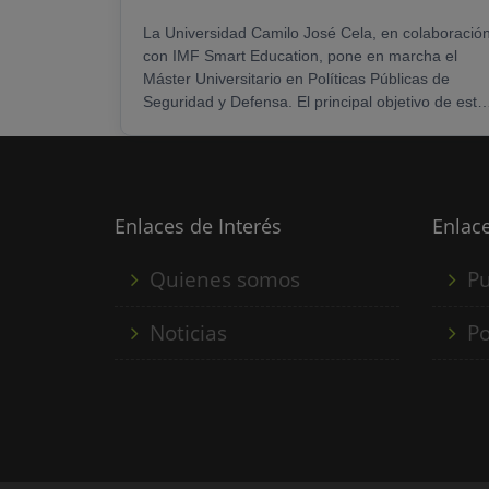
La Universidad Camilo José Cela, en colaboració
con IMF Smart Education, pone en marcha el
Máster Universitario en Políticas Públicas de
Seguridad y Defensa. El principal objetivo de este
master es que sus estudiantes adquieran un
amplio conocimiento sobre políticas públicas de
seguridad y defensa, análisis y gestión de los
conflictos, política internacional y geoestrategia,
así como seguridad nacional, defensa y análisis
Enlaces de Interés
Enlace
de inteligencia. Este Máster está dirigido a: -
Funcionarios......
Quienes somos
Pu
Noticias
Po