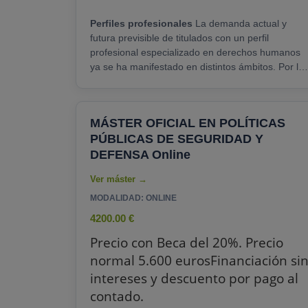
Perfiles profesionales
La demanda actual y
futura previsible de titulados con un perfil
profesional especializado en derechos humanos
ya se ha manifestado en distintos ámbitos. Por lo
que respecta al sector público, el máster que se
ofrece propone formación específica que ayude a
la incorporación de los valores de los derechos
MÁSTER OFICIAL EN POLÍTICAS
humanos en el diseño de políticas públicas. En el
PÚBLICAS DE SEGURIDAD Y
sector asociativo sin ánimo de lucro, el máster les
ofrece conocimientos y habilidades específicas
DEFENSA Online
para......
MODALIDAD: ONLINE
4200.00 €
Precio con Beca del 20%. Precio
normal 5.600 eurosFinanciación si
intereses y descuento por pago al
contado.