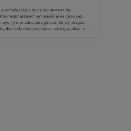
La complejidad jurídica del proceso de
internacionalización empresarial es cada vez
mayor, y una adecuada gestión de los riesgos
legales se ha vuelto esencial para garantizar el
éxito en un entorno globalizado. La digitalización
ha derribado barreras geográficas, permitiendo a
las empresas ofrecer sus productos y servicios en
mercados internacionales sin necesidad de contar
con una presencia física. Sin embargo, el
crecimiento del comercio digital transfronterizo
también ha dado lugar a un......