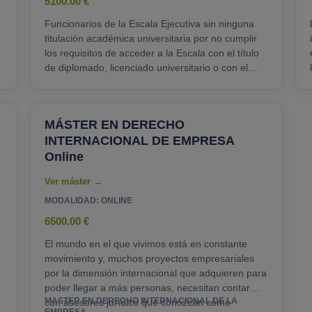
5100.00 €
Funcionarios de la Escala Ejecutiva sin ninguna
titulación académica universitaria por no cumplir
los requisitos de acceder a la Escala con el título
de diplomado, licenciado universitario o con el
título de grado universitario y que hasta
septiembre de 2015 podrán seguir beneficiándose
de la convalidación de la Orden de 18 de abril de
MÁSTER EN DERECHO
2000, en el sentido de obtener la equivalencia a
INTERNACIONAL DE EMPRESA
licenciado universitario si antes de esta fecha
adquieren el título de Diplomado, Ingeniero
Online
Técnico, Arquitecto......
MODALIDAD: ONLINE
6500.00 €
El mundo en el que vivimos está en constante
movimiento y, muchos proyectos empresariales
n
por la dimensión internacional que adquieren para
poder llegar a más personas, necesitan contar
MASTER EN DERECHO INTERNACIONAL DE LA
con asesores jurídico que conozcan cómo