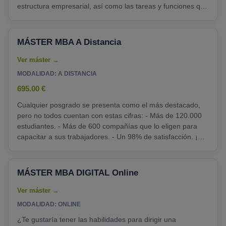
estructura empresarial, así como las tareas y funciones que
se dan dentro de la organización de la empresa, además
de analizar las diferentes técnicas que una empresa utiliza
para la organización y gestión de la información, con el
MÁSTER MBA A Distancia
apoyo también de las nuevas tecnologías. - Analizar los
beneficios que la instauración......
MODALIDAD: A DISTANCIA
695.00 €
Cualquier posgrado se presenta como el más destacado,
pero no todos cuentan con estas cifras: - Más de 120.000
estudiantes. - Más de 600 compañías que lo eligen para
capacitar a sus trabajadores. - Un 98% de satisfacción. ¡Así
es el MBA de thePower! Con la maestría adquirirás unas
competencias que luego te serán útiles como base para
cualquier objetivo que te propongas: - Estrategia
MÁSTER MBA DIGITAL Online
empresarial. Descubrirás modelos innovadores y cómo
implementarlos en tu empresa. - Expansión de negocio.......
MODALIDAD: ONLINE
¿Te gustaría tener las habilidades para dirigir una