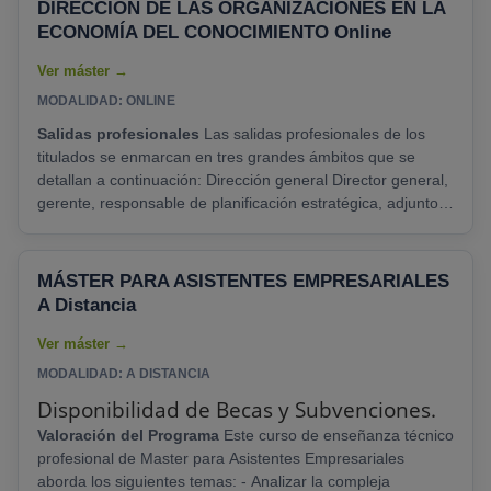
DIRECCIÓN DE LAS ORGANIZACIONES EN LA
ECONOMÍA DEL CONOCIMIENTO Online
MODALIDAD: ONLINE
Salidas profesionales
Las salidas profesionales de los
titulados se enmarcan en tres grandes ámbitos que se
detallan a continuación: Dirección general Director general,
gerente, responsable de planificación estratégica, adjunto a
dirección. Dirección de áreas de valor de la organización
Director de administración, finanzas, operaciones y
logística, personas, marketing, innovación, sistemas de
MÁSTER PARA ASISTENTES EMPRESARIALES
información. Emprendimiento Intraemprendedor,......
A Distancia
MODALIDAD: A DISTANCIA
Disponibilidad de Becas y Subvenciones.
Valoración del Programa
Este curso de enseñanza técnico
profesional de Master para Asistentes Empresariales
aborda los siguientes temas: - Analizar la compleja