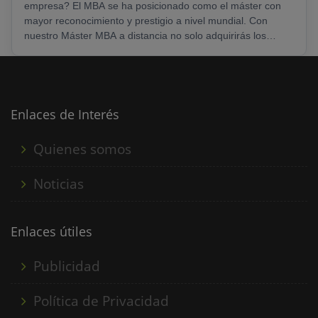
empresa? El MBA se ha posicionado como el máster con
mayor reconocimiento y prestigio a nivel mundial. Con
nuestro Máster MBA a distancia no solo adquirirás los
conocimientos necesarios para gestionar y liderar una
empresa, sino que también conseguirás una visión 360 de
la organización. Así, saldrás formado en áreas de
estrategia, marketing, digitalización de la empresa,
investigación de mercados, logística, recursos humanos…
Enlaces de Interés
......
Quienes somos
Noticias
Enlaces útiles
Publicidad
Política de Privacidad