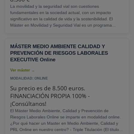
La movilidad y la seguridad vial son cuestiones
fundamentales en la sociedad actual, con un impacto
significativo en la calidad de vida y la sostenibilidad. El
Máster en Movilidad y Seguridad Vial es un programa
educativo diseñado para formar a profesionales
comprometidos con la mejora de la movilidad urbana y la
reducción de accidentes de tráfico. Diseñado para
MÁSTER MEDIO AMBIENTE CALIDAD Y
profesionales de la ingeniería de tráfico, planificación
PREVENCIÓN DE RIESGOS LABORALES
urbana, seguridad vial, legislación de tráfico y cualquier
EXECUTIVE Online
persona interesada......
MODALIDAD: ONLINE
Su precio es de 8.500 euros.
FINANCIACIÓN PROPIA 100% -
¡Consúltanos!
El Máster Medio Ambiente, Calidad y Prevención de
Riesgos Laborales Online se imparte en modalidad online.
¿Por qué hacer un Master en Medio Ambiente, Calidad y
PRL Online en nuestro centro? - Triple Titulación (El título