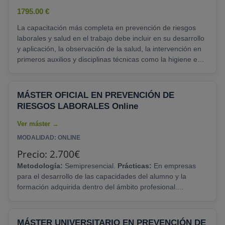
1795.00 €
La capacitación más completa en prevención de riesgos
laborales y salud en el trabajo debe incluir en su desarrollo
y aplicación, la observación de la salud, la intervención en
primeros auxilios y disciplinas técnicas como la higiene en
el trabajo, la ergonomía o la psicología laboral. Es esencial
que sea un posgrado completo y habilitante, ya que tendrás
la responsabilidad tan crucial como la evaluación de riesgos
MÁSTER OFICIAL EN PREVENCIÓN DE
y posibles perjuicios para la salud de los trabajadores, y
RIESGOS LABORALES Online
garantizarla.......
MODALIDAD: ONLINE
Precio: 2.700€
Metodología:
Semipresencial.
Prácticas:
En empresas
para el desarrollo de las capacidades del alumno y la
formación adquirida dentro del ámbito profesional....
MÁSTER UNIVERSITARIO EN PREVENCIÓN DE