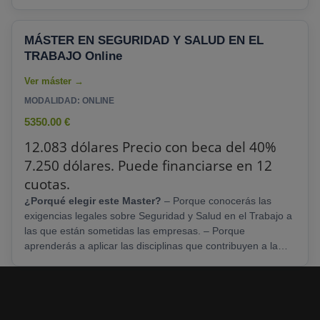
de PRL es Oficial) - Máster Nº 1 de España en su categoría
según el Ranking que publica anualmente el Periódico el
Mundo - Puede, si lo desea, cursar una parte del programa
MÁSTER EN SEGURIDAD Y SALUD EN EL
en otras sedes que se imparte (sin coste añadido) - 8000
TRABAJO Online
Alumnos formados, 12 Sedes a nivel......
MODALIDAD: ONLINE
5350.00 €
12.083 dólares Precio con beca del 40%
7.250 dólares. Puede financiarse en 12
cuotas.
¿Porqué elegir este Master?
– Porque conocerás las
exigencias legales sobre Seguridad y Salud en el Trabajo a
las que están sometidas las empresas. – Porque
aprenderás a aplicar las disciplinas que contribuyen a la
Seguridad y Salud en el Trabajo de los trabajadores en el
desempeño de sus actividades laborales: la Seguridad en
el Trabajo. la Higiene Industrial, la Medicina del Trabajo y la
Ergonomía y Psicosociología. – Porque te formarás en los