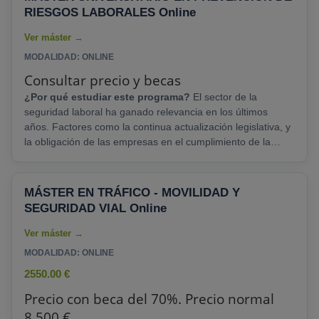
RIESGOS LABORALES Online
MODALIDAD: ONLINE
Consultar precio y becas
¿Por qué estudiar este programa?
El sector de la
seguridad laboral ha ganado relevancia en los últimos
años. Factores como la continua actualización legislativa, y
la obligación de las empresas en el cumplimiento de la
normativa en seguridad y salud ocupacional ha generado
una gran necesidad de profesionales con formación
especializada en este áreas. La necesidad de esta figura
MÁSTER EN TRÁFICO - MOVILIDAD Y
dentro de las empresas se ha convertido en un activo
SEGURIDAD VIAL Online
importante. En IUNIT, actualizamos nuestra formación,......
MODALIDAD: ONLINE
2550.00 €
Precio con beca del 70%. Precio normal
8.500 €