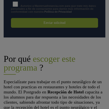
Autorizo a Mastersadistancia.com para que trate mis datos
personales a fin de contactarme para darme más información de
conformidad con nuestra
Política de Privacidad
Enviar solicitud
Por qué
escoger este
programa
?
Especialízate para trabajar en el punto neurálgico de un
hotel con practicas en restaurantes y hoteles de todo el
mundo. El Postgrado en
Recepción de Hotel
capacita a
los alumnos para dar respuesta a las necesidades de los
clientes, sabiendo afrontar todo tipo de situaciones, ya
que la recepción del hotel es el punto neurálgico y el