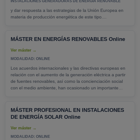
INSTALACIONES GENERADORAS DE ENERGÍA RENOVABLE
y dar respuesta a las estrategias de la Unión Europea en
materia de producción energética de este tipo....
MÁSTER EN ENERGÍAS RENOVABLES Online
MODALIDAD: ONLINE
Los acuerdos internacionales y las directivas europeas en
relación con el aumento de la generación eléctrica a partir
de fuentes renovables, así como la concienciación social
con el medio ambiente, han ocasionado un importante
crecimiento de instalaciones de energías renovables en los
últimos años. El plan nacional estratégico de energías
renovables en España indica que, al menos, el 20% del
MÁSTER PROFESIONAL EN INSTALACIONES
consumo final de energía debe proceder de energías
DE ENERGÍA SOLAR Online
renovables frente al 13.2% actual. Este incremento......
MODALIDAD: ONLINE