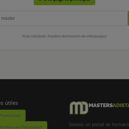
Ruta solicitada: /masters-de/creacion-de-videojuegos/
s útiles
Publicidad
Somos un portal de formaci
Política de Privacidad