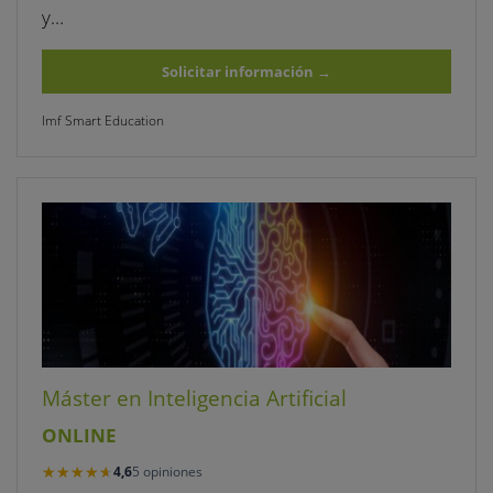
y…
Solicitar información
→
Imf Smart Education
Máster en Inteligencia Artificial
ONLINE
★★★★★
★★★★★
4,6
5 opiniones