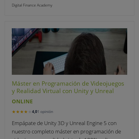
Digital Finance Academy
Máster en Programación de Videojuegos
y Realidad Virtual con Unity y Unreal
ONLINE
★★★★★
★★★★★
4,0
1 opinión
Empápate de Unity 3D y Unreal Engine 5 con
nuestro completo máster en programación de