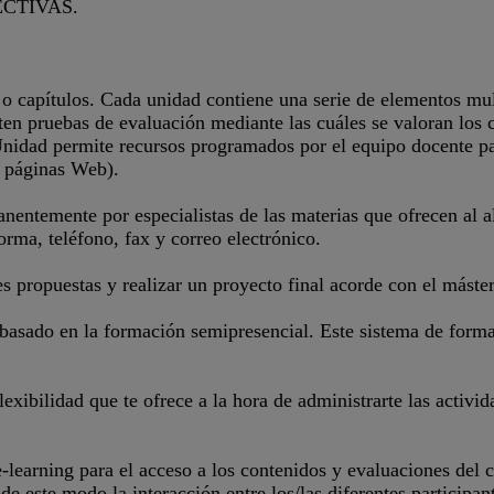
CTIVAS.
 o capítulos. Cada unidad contiene una serie de elementos mul
xisten pruebas de evaluación mediante las cuáles se valoran lo
 Unidad permite recursos programados por el equipo docente p
s páginas Web).
anentemente por especialistas de las materias que ofrecen al 
forma, teléfono, fax y correo electrónico.
s propuestas y realizar un proyecto final acorde con el máste
basado en la formación semipresencial. Este sistema de forma
lexibilidad que te ofrece a la hora de administrarte las activi
learning para el acceso a los contenidos y evaluaciones del c
 este modo la interacción entre los/las diferentes participant