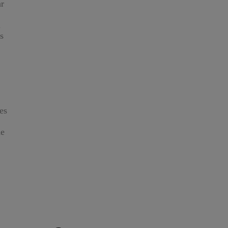
r
u
s
es
de