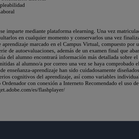
leabilidad
aboral
e imparte mediante plataforma elearning. Una vez matriculada
sultarlos en cualquier momento y conservarlos una vez finali
de aprendizaje marcado en el Campus Virtual, compuesto por un
rie de autoevaluaciones, además de un examen final que abarc
uía del alumno encontrará información más detallada sobre e
emitidas al alumno/a por correo una vez se haya comprobado el
 de enseñanza-aprendizaje han sido cuidadosamente diseñado
rios cognitivos del aprendizaje, así como variables individua
o Ordenador con conexión a Interneto Recomendado el uso de
/get.adobe.com/es/flashplayer/