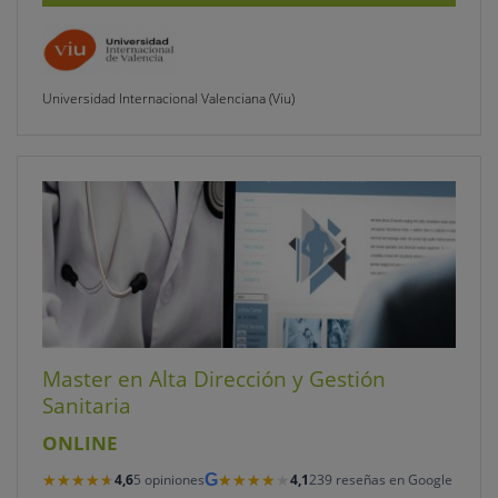
Universidad Internacional Valenciana (Viu)
Master en Alta Dirección y Gestión
Sanitaria
ONLINE
★★★★★
★★★★★
★★★★★
★★★★★
4,6
5 opiniones
G
4,1
239 reseñas en Google