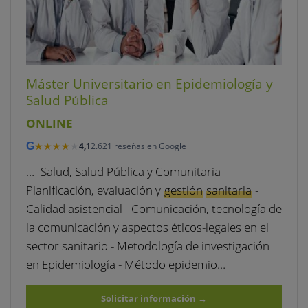
Máster Universitario en Epidemiología y
Salud Pública
ONLINE
★★★★★
★★★★★
G
4,1
2.621 reseñas en Google
…- Salud, Salud Pública y Comunitaria -
Planificación, evaluación y
gestión
sanitaria
-
Calidad asistencial - Comunicación, tecnología de
la comunicación y aspectos éticos-legales en el
sector sanitario - Metodología de investigación
en Epidemiología - Método epidemio…
Solicitar información
→