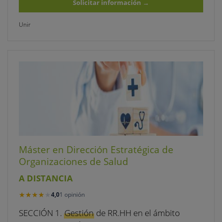
Solicitar información
→
Unir
Máster en Dirección Estratégica de
Organizaciones de Salud
A DISTANCIA
★★★★★
★★★★★
4,0
1 opinión
SECCIÓN 1.
Gestión
de RR.HH en el ámbito