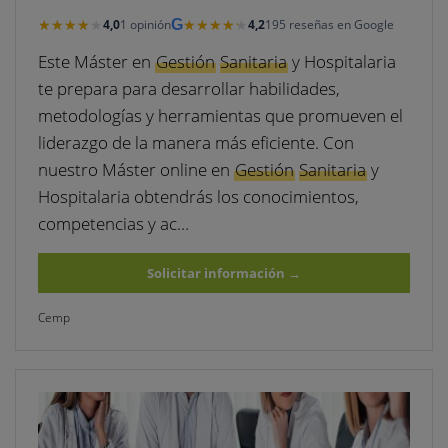
★★★★★
★★★★★
★★★★★
★★★★★
4,0
1 opinión
G
4,2
195 reseñas en Google
Este Máster en
Gestión
Sanitaria
y Hospitalaria
te prepara para desarrollar habilidades,
metodologías y herramientas que promueven el
liderazgo de la manera más eficiente. Con
nuestro Máster online en
Gestión
Sanitaria
y
Hospitalaria obtendrás los conocimientos,
competencias y ac…
Solicitar información
→
Cemp