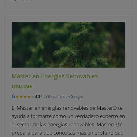
Máster en Energías Renovables
ONLINE
★★★★★
★★★★★
G
4,3
4.538 reseñas en Google
El Máster en energías renovables de MasterD te
ayuda a formarte como un verdadero experto en
el sector de las energías renovables. MasterD te
prepara para que conozcas más en profundidad