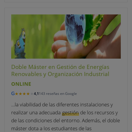
Doble Máster en Gestión de Energías
Renovables y Organización Industrial
ONLINE
★★★★★
★★★★★
G
4,1
143 reseñas en Google
…la viabilidad de las diferentes instalaciones y
realizar una adecuada
gestión
de los recursos y
de las condiciones del entorno. Además, el doble
máster dota a los estudiantes de las