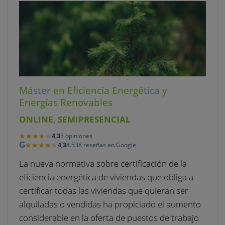
Máster en Eficiencia Energética y
Energías Renovables
ONLINE, SEMIPRESENCIAL
★★★★★
★★★★★
4,3
3 opiniones
★★★★★
★★★★★
G
4,3
4.538 reseñas en Google
La nueva normativa sobre certificación de la
eficiencia energética de viviendas que obliga a
certificar todas las viviendas que quieran ser
alquiladas o vendidas ha propiciado el aumento
considerable en la oferta de puestos de trabajo