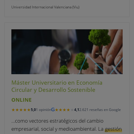
Universidad Internacional Valenciana (Viu)
Máster Universitario en Economía
Circular y Desarrollo Sostenible
ONLINE
★★★★★
★★★★★
★★★★★
★★★★★
5,0
1 opinión
G
4,1
2.621 reseñas en Google
…como vectores estratégicos del cambio
empresarial, social y medioambiental. La
gestión