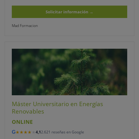
Solicitar información
→
Mad Formacion
Máster Universitario en Energías
Renovables
ONLINE
★★★★★
★★★★★
G
4,1
2.621 reseñas en Google