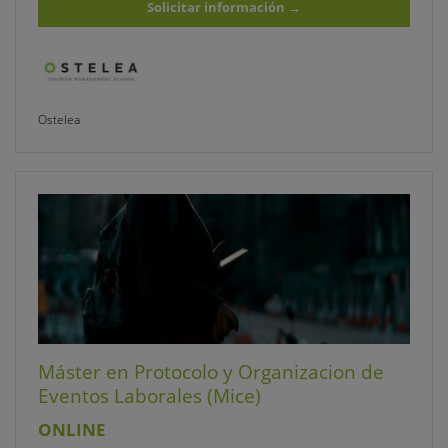
Solicitar información
→
Ostelea
Máster en Protocolo y Organizacion de
Eventos Laborales (Mice)
ONLINE