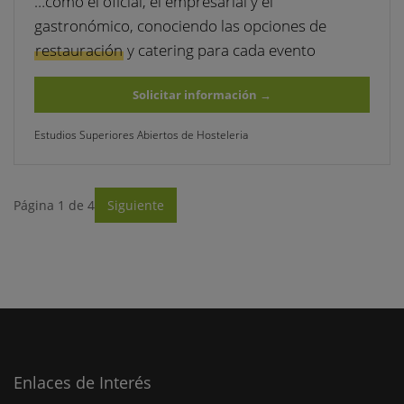
…como el oficial, el empresarial y el
gastronómico, conociendo las opciones de
restauración
y catering para cada evento
Solicitar información
→
Estudios Superiores Abiertos de Hosteleria
Página 1 de 4
Siguiente
Enlaces de Interés