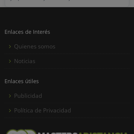
multimedia y desarrollo de animaciones en tres
dimensiones. Trabaje como Experto en Infografía y Diseño
3D, Tratamiento de Imágenes, Desarrollo de Aplicaciones y
CDs Multimedia....
Enlaces de Interés
Quienes somos
Noticias
Enlaces útiles
Publicidad
Política de Privacidad