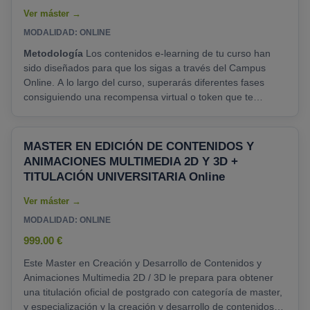
MODALIDAD: ONLINE
Metodología
Los contenidos e-learning de tu curso han
sido diseñados para que los sigas a través del Campus
Online. A lo largo del curso, superarás diferentes fases
consiguiendo una recompensa virtual o token que te
permitirá avanzar. Para ello deberás trabajar los
contenidos, superar los ejercicios de cada unidad y realizar
la prueba de evaluación correspondiente. Cómo realizarás
MASTER EN EDICIÓN DE CONTENIDOS Y
tu curso El estudio se lleva a cabo a través del Campus
ANIMACIONES MULTIMEDIA 2D Y 3D +
Online: 1. Accederás a los contenidos......
TITULACIÓN UNIVERSITARIA Online
MODALIDAD: ONLINE
999.00 €
Este Master en Creación y Desarrollo de Contenidos y
Animaciones Multimedia 2D / 3D le prepara para obtener
una titulación oficial de postgrado con categoría de master,
y especialización y la creación y desarrollo de contenidos