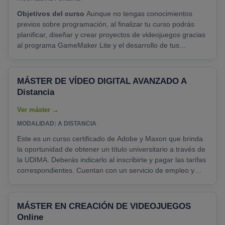
Objetivos del curso
Aunque no tengas conocimientos
previos sobre programación, al finalizar tu curso podrás
planificar, diseñar y crear proyectos de videojuegos gracias
al programa GameMaker Lite y el desarrollo de tus
habilidades para la gestión de proyectos y de los equipos
humanos involucrados en los mismos. - Entenderás la
relevancia actual del sector de los videojuegos en el
MÁSTER DE VÍDEO DIGITAL AVANZADO A
desarrollo de aplicaciones digitales y online, a través de
Distancia
una visión global de sus aspectos teóricos......
MODALIDAD: A DISTANCIA
Este es un curso certificado de Adobe y Maxon que brinda
la oportunidad de obtener un título universitario a través de
la UDIMA. Deberás indicarlo al inscribirte y pagar las tarifas
correspondientes. Cuentan con un servicio de empleo y
garantizan oportunidades laborales, es decir, acceso a
facilidades para encontrar trabajo. Entre las empresas
asociadas se encuentran organizaciones como Forbes o
MÁSTER EN CREACIÓN DE VIDEOJUEGOS
Samsung. Proporciona mucha flexibilidad. En primer lugar,
Online
porque puedes cursarlo de forma virtual......