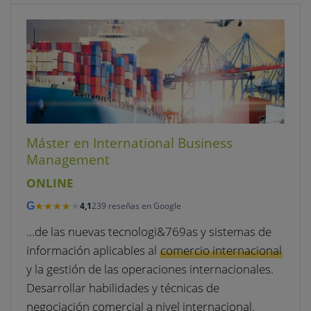
Máster en International Business
Management
ONLINE
★★★★★
★★★★★
G
4,1
239 reseñas en Google
…de las nuevas tecnologi&769as y sistemas de
información aplicables al
comercio internacional
y la gestión de las operaciones internacionales.
Desarrollar habilidades y técnicas de
negociación comercial a nivel internacional.