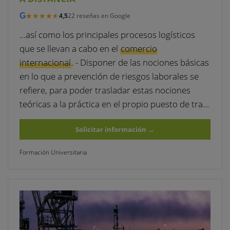
★★★★★
★★★★★
G
4,5
22 reseñas en Google
…así como los principales procesos logísticos
que se llevan a cabo en el
comercio
internacional
. - Disponer de las nociones básicas
en lo que a prevención de riesgos laborales se
refiere, para poder trasladar estas nociones
teóricas a la práctica en el propio puesto de tra…
Solicitar información
→
Formación Universitaria