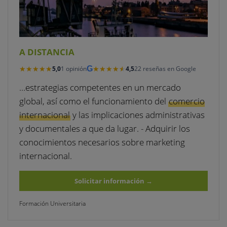
A DISTANCIA
★★★★★
★★★★★
★★★★★
★★★★★
5,0
1 opinión
G
4,5
22 reseñas en Google
…estrategias competentes en un mercado
global, así como el funcionamiento del
comercio
internacional
y las implicaciones administrativas
y documentales a que da lugar. - Adquirir los
conocimientos necesarios sobre marketing
internacional.
Solicitar información
→
Formación Universitaria