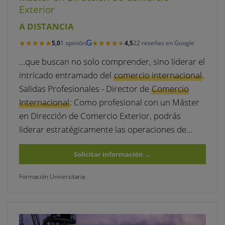
Exterior
A DISTANCIA
★★★★★
★★★★★
★★★★★
★★★★★
5,0
1 opinión
G
4,5
22 reseñas en Google
…que buscan no solo comprender, sino liderar el
intricado entramado del
comercio internacional
.
Salidas Profesionales - Director de
Comercio
Internacional
: Como profesional con un Máster
en Dirección de Comercio Exterior, podrás
liderar estratégicamente las operaciones de…
Solicitar información
→
Formación Universitaria