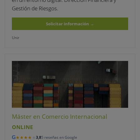
Gestión de Riesgos.
Solicitar información
→
Unir
Máster en Comercio Internacional
ONLINE
★★★★★
★★★★★
G
3,8
5 reseñas en Google