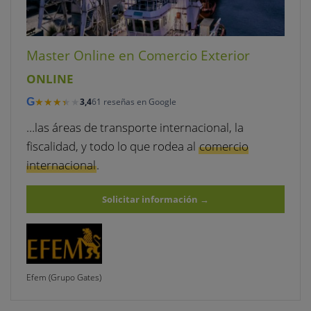
Master Online en Comercio Exterior
ONLINE
★★★★★
★★★★★
G
3,4
61 reseñas en Google
…las áreas de transporte internacional, la
fiscalidad, y todo lo que rodea al
comercio
internacional
.
Solicitar información
→
Efem (Grupo Gates)