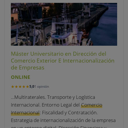
Máster Universitario en Dirección del
Comercio Exterior E Internacionalización
de Empresas
ONLINE
★★★★★
★★★★★
5,0
1 opinión
…Multiraterales. Transporte y Logística
Internacional. Entorno Legal del
Comercio
Internacional
: Fiscalidad y Contratación.
Estrategia de internacionalización de la empresa
en un entorno digital. Dirección Financiera y