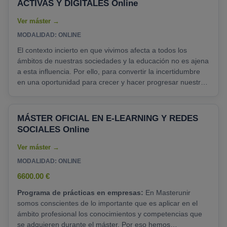
ACTIVAS Y DIGITALES Online
MODALIDAD: ONLINE
El contexto incierto en que vivimos afecta a todos los
ámbitos de nuestras sociedades y la educación no es ajena
a esta influencia. Por ello, para convertir la incertidumbre
en una oportunidad para crecer y hacer progresar nuestros
sistemas educativos, resulta indispensable repensar la
educación en si misma y el rol del docente. Con este fin, el
máster plantea una formación enfocada en la figura del
MÁSTER OFICIAL EN E-LEARNING Y REDES
estudiante, dotando al docente de las competencias
SOCIALES Online
digitales y metodológicas necesarias para......
MODALIDAD: ONLINE
6600.00 €
Programa de prácticas en empresas:
En Masterunir
somos conscientes de lo importante que es aplicar en el
ámbito profesional los conocimientos y competencias que
se adquieren durante el máster. Por eso hemos