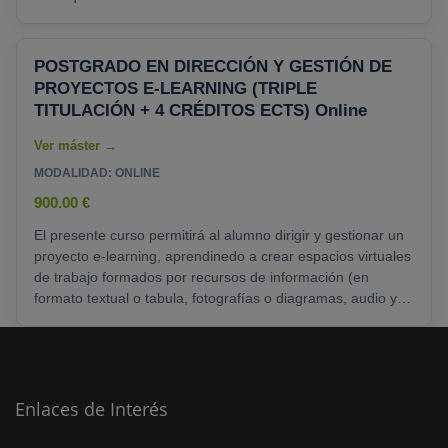
desarrollado un modelo exclusivo de Prácticas en
empresas, a través de nuestros acuerdos con empresas de
España y Latinoamérica de muy diversos sectores
POSTGRADO EN DIRECCIÓN Y GESTIÓN DE
profesionales.
Salidas Profesionales:
Con la obtención del
PROYECTOS E-LEARNING (TRIPLE
título de Máster en e-Learning y Redes Sociales,
TITULACIÓN + 4 CRÉDITOS ECTS) Online
estarás......
MODALIDAD: ONLINE
900.00 €
El presente curso permitirá al alumno dirigir y gestionar un
proyecto e-learning, aprendinedo a crear espacios virtuales
de trabajo formados por recursos de información (en
formato textual o tabula, fotografías o diagramas, audio y
vídeo, páginas web o documentos Acrobat, entre muchos
otros) así como recursos de formación tipo tareas enviadas
por la web, exámenes, encuestas, foros, etc. Además de
dotar al alumno de una formación de calidad sobre el E-
learnign como modalidad de formación....
Enlaces de Interés