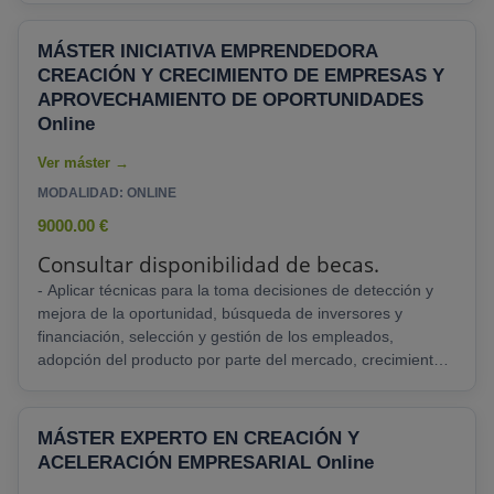
con este posgrado de EAE Business School Madrid!
Aprenderás a identificar oportunidades, elaborar planes de
MÁSTER INICIATIVA EMPRENDEDORA
negocio y potenciarlos con ideas novedosas y eficaces. -
CREACIÓN Y CRECIMIENTO DE EMPRESAS Y
Podrás realizar un programa ejecutivo en......
APROVECHAMIENTO DE OPORTUNIDADES
Online
MODALIDAD: ONLINE
9000.00 €
Consultar disponibilidad de becas.
- Aplicar técnicas para la toma decisiones de detección y
mejora de la oportunidad, búsqueda de inversores y
financiación, selección y gestión de los empleados,
adopción del producto por parte del mercado, crecimiento,
etc. - Acceder a la tutorización y guía por profesionales
involucrados en el desarrollo del proyecto emprendedor....
MÁSTER EXPERTO EN CREACIÓN Y
ACELERACIÓN EMPRESARIAL Online