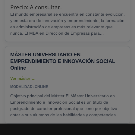
Precio: A consultar.
El mundo empresarial se encuentra en constante evolución,
y en esta era de innovación y emprendimiento, la formación
en administración de empresas es más relevante que
nunca. El MBA en Dirección de Empresas para
Emprendedores es una oportunidad única para aquellos
que desean llevar sus ideas y proyectos al siguiente nivel.
En esta guía, exploraremos las salidas profesionales y las
MÁSTER UNIVERSITARIO EN
razones para considerar este programa, diseñado
EMPRENDIMIENTO E INNOVACIÓN SOCIAL
específicamente para aquellos que buscan emprender con
Online
éxito......
MODALIDAD: ONLINE
Objetivo principal del Máster El Máster Universitario en
Emprendimiento e Innovación Social es un título de
postgrado de carácter profesional que tiene por objetivo
dotar a sus alumnos de las habilidades y competencias
necesarias para realizar proyectos de emprendimiento e
innovación vinculados a la realidad de la sociedad actual y
a las necesidades de la misma una sociedad que demanda,