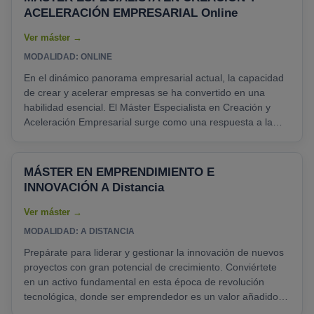
ACELERACIÓN EMPRESARIAL Online
MODALIDAD: ONLINE
En el dinámico panorama empresarial actual, la capacidad
de crear y acelerar empresas se ha convertido en una
habilidad esencial. El Máster Especialista en Creación y
Aceleración Empresarial surge como una respuesta a la
creciente demanda de profesionales altamente capacitados
que puedan no solo concebir ideas innovadoras, sino
también llevarlas a la realidad empresarial de manera
MÁSTER EN EMPRENDIMIENTO E
eficiente y efectiva. Este programa ofrece una combinación
INNOVACIÓN A Distancia
única de conocimientos teóricos y habilidades prácticas,......
MODALIDAD: A DISTANCIA
Prepárate para liderar y gestionar la innovación de nuevos
proyectos con gran potencial de crecimiento. Conviértete
en un activo fundamental en esta época de revolución
tecnológica, donde ser emprendedor es un valor añadido.
¡Asegura el éxito de tus propias iniciativas o las de otros