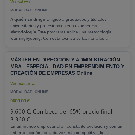
MODALIDAD: ONLINE
A quién se dirige
Dirigido a graduados y titulados
universitarios y profesionales con experiencia.
Metodología
Este programa aplica una metodología
learningbydoing: Con esta técnica se facilita a los
participantes un aprendizaje orientado a la aplicación
práctica de los conceptos trabajados, a la vez que asimilan
los conocimientos teóricos básicos. Las sesiones combinan
MÁSTER EN DIRECCIÓN Y ADMINISTRACIÓN
las explicaciones teóricas y ejemplos prácticos con una
MBA - ESPECIALIDAD EN EMPRENDIMIENTO Y
metodología activa: trabajo en equipo, estudio......
CREACIÓN DE EMPRESAS Online
MODALIDAD: ONLINE
9600.00 €
9.600 €. Con beca del 65% precio final
3.360 €
En un mundo empresarial en constante evolución y con un
entorno económico cada vez más competitivo, la