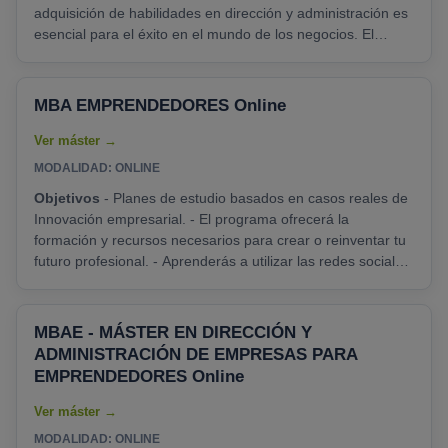
adquisición de habilidades en dirección y administración es
esencial para el éxito en el mundo de los negocios. El
Máster en Dirección y Administración de Empresas (MBA)
con Especialidad en Emprendimiento y Creación de
Empresas es un programa educativo de vanguardia que
MBA EMPRENDEDORES Online
combina la formación empresarial sólida con un enfoque en
la creación y gestión de nuevas empresas. Este máster......
MODALIDAD: ONLINE
Objetivos
- Planes de estudio basados en casos reales de
Innovación empresarial. - El programa ofrecerá la
formación y recursos necesarios para crear o reinventar tu
futuro profesional. - Aprenderás a utilizar las redes sociales
para impulsar tu negocio. - Networking: Asiste a clase y
comparte experiencias con otros alumnos emprendedores,
obteniendo las ventajas de dar a conocer tu negocio....
MBAE - MÁSTER EN DIRECCIÓN Y
ADMINISTRACIÓN DE EMPRESAS PARA
EMPRENDEDORES Online
MODALIDAD: ONLINE