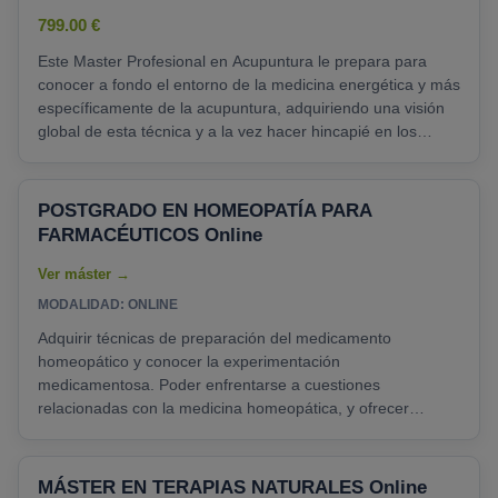
799.00 €
Este Master Profesional en Acupuntura le prepara para
conocer a fondo el entorno de la medicina energética y más
específicamente de la acupuntura, adquiriendo una visión
global de esta técnica y a la vez hacer hincapié en los
conocimientos más específicos. Ofrece una visión global de
todos los meridianos y puntos acupunturales utilizados en
el tiramiento de las distintas patologías o dolencias, de
POSTGRADO EN HOMEOPATÍA PARA
forma ilustrativa para una mejor localización de los
FARMACÉUTICOS Online
mismos....
MODALIDAD: ONLINE
Adquirir técnicas de preparación del medicamento
homeopático y conocer la experimentación
medicamentosa. Poder enfrentarse a cuestiones
relacionadas con la medicina homeopática, y ofrecer
asesoramiento homeopático eficaz en la oficina de
farmacia.
Datos de interés
Curso bonificable por la
Fundación Tripartita para trabajadores en activo....
MÁSTER EN TERAPIAS NATURALES Online