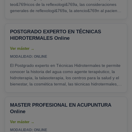
teo&769ricos de la reflexologi&769a, las consideraciones
generales de reflexologi&769a, la atencio&769n al paciente
en la consulta de reflexologi&769a, la anatomi&769a y
fisiologi&769a de los sistemas linfa&769tico- inmunitario,
o&769seo, muscular y urogenital, la anatomi&769a y
POSTGRADO EXPERTO EN TÉCNICAS
fisiologi&769a de los sistemas digestivo, respiratorio,
HIDROTERMALES Online
nervioso, o&769rganos de los sentidos y tegumentario,......
MODALIDAD: ONLINE
El Postgrado experto en Técnicas Hidrotermales te permite
conocer la historia del agua como agente terapéutico, la
hidroterapia, la talasoterapia, los centros para la salud y el
bienestar, la cosmética termal, las técnicas hidrotermales,
los tratamientos de estética del bienestar, los profesionales
de los centros termales y spas recepción, comunicación y
atención al cliente, la seguridad e higiene en la aplicación
MASTER PROFESIONAL EN ACUPUNTURA
de técnicas hidrotermales evaluación y control de la calidad
Online
de los servicios......
MODALIDAD: ONLINE