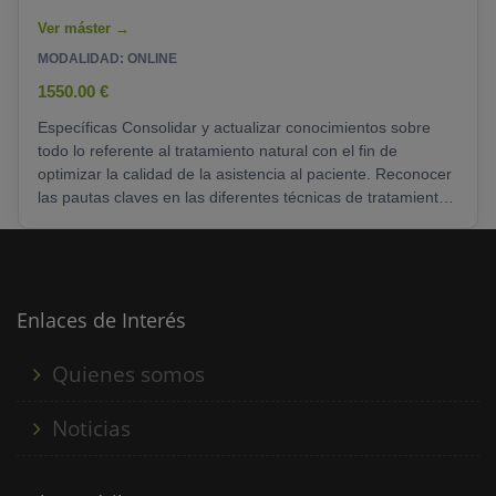
MODALIDAD: ONLINE
1550.00 €
Específicas Consolidar y actualizar conocimientos sobre
todo lo referente al tratamiento natural con el fin de
optimizar la calidad de la asistencia al paciente. Reconocer
las pautas claves en las diferentes técnicas de tratamiento
naturales y proporcionar los medios para una asistencia de
calidad en la que todos los profesionales conozcan las
intervenciones más actualizadas y con mayor evidencia
científica para optimizar los servicios requeridos en todo
tipo de pacientes. Identificar el logro......
Enlaces de Interés
Quienes somos
Noticias