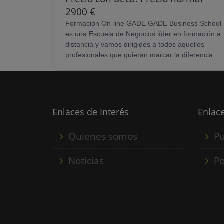
2900 €
Formación On-line GADE GADE Business School
es una Escuela de Negocios líder en formación a
distancia y vamos dirigidos a todos aquellos
profesionales que quieran marcar la diferencia
sea cual sea su ámbito profesional. Entre las
ventajas de la formación on-line de GADE, se
encuentran: - Flexibilidad de horarios. - Ahorro de
tiempo y de desplazamientos. - Acceso al Campu
Virtual. - Tutorías personalizadas. - Formación
Enlaces de Interés
Enlace
práctica, eficaz y rigurosa. - Metodología basada
en la realidad......
Quienes somos
Pu
Noticias
Po