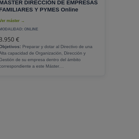
MÁSTER DIRECCIÓN DE EMPRESAS
Esta capacitación totalmente en línea es
FAMILIARES Y PYMES Online
fundamental para ser Desarrollador Frontend,
Desarrollador Backend y otros tantos perfiles
tecnológicos muy demandados. Tiene una......
MODALIDAD: ONLINE
3.950 €
Objetivos:
Preparar y dotar al Directivo de una
Alta capacidad de Organización, Dirección y
Gestión de su empresa dentro del ámbito
correspondiente a este Máster....