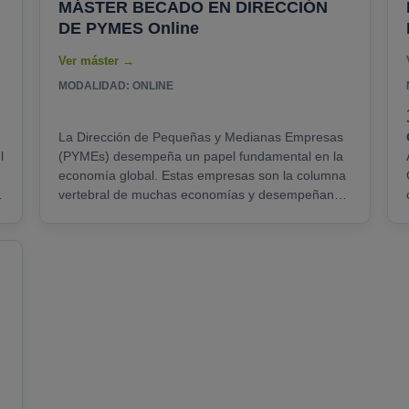
MÁSTER BECADO EN DIRECCIÓN
Familiares se erige como una opción educativa
DE PYMES Online
fundamental. Este programa está diseñado para
equipar a los profesionales con las habilidades y
conocimientos necesarios......
MODALIDAD: ONLINE
La Dirección de Pequeñas y Medianas Empresas
l
(PYMEs) desempeña un papel fundamental en la
economía global. Estas empresas son la columna
vertebral de muchas economías y desempeñan
un papel esencial en la creación de empleo y la
generación de riqueza. Un Máster becado en
Dirección de PYMEs es una oportunidad única
para adquirir habilidades y conocimientos
específicos para gestionar y hacer crecer con
éxito este tipo de empresas. Este programa ofrece
una formación integral en gestión,......