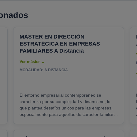
ionados
MÁSTER EN DIRECCIÓN
ESTRATÉGICA EN EMPRESAS
FAMILIARES A Distancia
MODALIDAD: A DISTANCIA
El entorno empresarial contemporáneo se
caracteriza por su complejidad y dinamismo, lo
que plantea desafíos únicos para las empresas,
especialmente para aquellas de carácter familiar.
La gestión de estas empresas implica un conjunto
particular de consideraciones, y es aquí donde el
Máster en Dirección Estratégica en Empresas