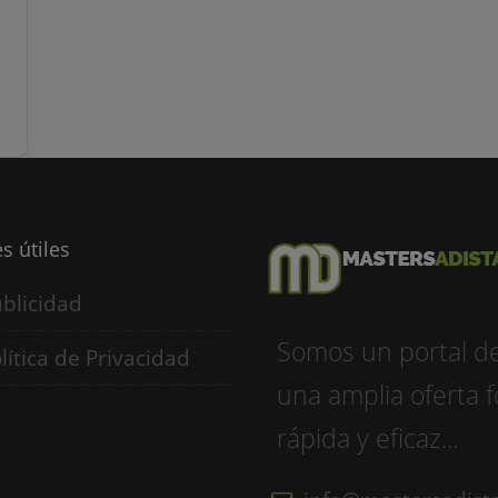
s
s útiles
blicidad
Somos un portal d
lítica de Privacidad
una amplia oferta f
rápida y eficaz...