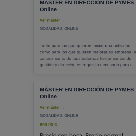
MÁSTER EN DIRECCIÓN DE PYMES
importancia de la elaboración de un adecuado
Online
Plan de Negocios y Marketing para aumentar las
posibilidades de éxito de la empresa. Obtener......
MODALIDAD: ONLINE
Tanto para los que quieren iniciar una actividad
como para los que quieren mejorar su empresa, e
conocimiento de las modernas herramientas de
gestión y dirección es requisito necesario para el
éxito de un proyecto en el competitivo y
globalizado mercado actual. Mediante el estudio
de casos prácticos y ejemplos, se estudiarán
MÁSTER EN DIRECCIÓN DE PYMES
diferentes conceptos para que el alumno pueda
Online
ser capaz de adquirir las habilidades y técnicas
necesarias que le permitan gestionar eficazmente
su negocio y desarrollar......
MODALIDAD: ONLINE
890.00 €
Precio con beca. Precio normal