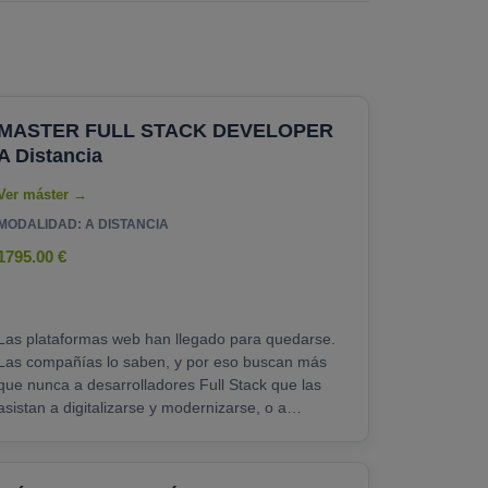
MASTER FULL STACK DEVELOPER
A Distancia
MODALIDAD: A DISTANCIA
1795.00 €
Las plataformas web han llegado para quedarse.
Las compañías lo saben, y por eso buscan más
que nunca a desarrolladores Full Stack que las
asistan a digitalizarse y modernizarse, o a
actualizar sus servicios. ¿Deseas ser a quién
acudan? En ese caso, te interesará lo que brinda
el Posgrado Full Stack Developer de INESEM.