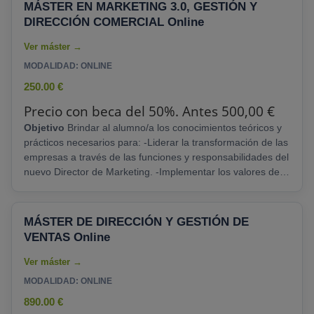
residencial en Madrid permiten una mayor dedicación,
MÁSTER EN MARKETING 3.0, GESTIÓN Y
interacción, reflexión y cohesión entre los participantes con
DIRECCIÓN COMERCIAL Online
actividades dentro y fuera......
MODALIDAD: ONLINE
250.00 €
Precio con beca del 50%. Antes 500,00 €
Objetivo
Brindar al alumno/a los conocimientos teóricos y
prácticos necesarios para: -Liderar la transformación de las
empresas a través de las funciones y responsabilidades del
nuevo Director de Marketing. -Implementar los valores de
liderar entornos complejos Internacionalización Capacidad
analítica Liderazgo y capacitación directiva. -Facilitar una
visión creativa que te permita liderar el entorno con una
MÁSTER DE DIRECCIÓN Y GESTIÓN DE
mentalidad innovadora. -Proporcionar conocimientos
VENTAS Online
sólidos, necesarios......
MODALIDAD: ONLINE
890.00 €