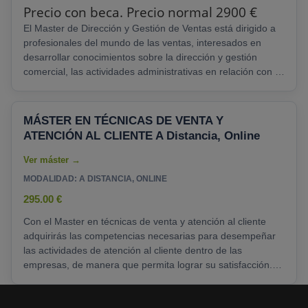
Precio con beca. Precio normal 2900 €
El Master de Dirección y Gestión de Ventas está dirigido a
profesionales del mundo de las ventas, interesados en
desarrollar conocimientos sobre la dirección y gestión
comercial, las actividades administrativas en relación con el
cliente y atención del mismo y así adquirir destrezas para
un desempeño a nivel profesional en éste ámbito. A
cualquier persona interesada en abrir su campo laboral
MÁSTER EN TÉCNICAS DE VENTA Y
dedicándose......
ATENCIÓN AL CLIENTE A Distancia, Online
MODALIDAD: A DISTANCIA, ONLINE
295.00 €
Con el Master en técnicas de venta y atención al cliente
adquirirás las competencias necesarias para desempeñar
las actividades de atención al cliente dentro de las
empresas, de manera que permita lograr su satisfacción.
Las técnicas de venta serán otros de los pilares
fundamentales de este programa formativo, ofreciendo a
los alumnos las herramientas necesarias para un