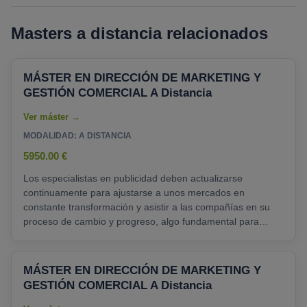
Masters a distancia relacionados
MÁSTER EN DIRECCIÓN DE MARKETING Y
GESTIÓN COMERCIAL A Distancia
MODALIDAD: A DISTANCIA
5950.00 €
Los especialistas en publicidad deben actualizarse
continuamente para ajustarse a unos mercados en
constante transformación y asistir a las compañías en su
proceso de cambio y progreso, algo fundamental para
mantener la competitividad. No hay empresa que no
requiera de un excelente líder de marketing, de cuentas o
de ventas, con un perfil como el que puedes adquirir
MÁSTER EN DIRECCIÓN DE MARKETING Y
realizando el Posgrado en Dirección de Marketing y Gestión
GESTIÓN COMERCIAL A Distancia
Comercial de IEBS Digital School. Supervisar áreas