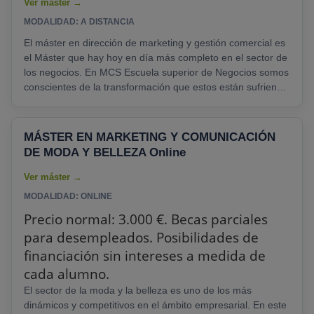
comerciales, seleccionar......
MODALIDAD: A DISTANCIA
El máster en dirección de marketing y gestión comercial es
el Máster que hay hoy en día más completo en el sector de
los negocios. En MCS Escuela superior de Negocios somos
conscientes de la transformación que estos están sufriendo
constantemente y por eso queremos ayudarte a que
consigas ser un referente en el sector. Con el máster en
dirección de marketing y gestión comercial aprenderás y
MÁSTER EN MARKETING Y COMUNICACIÓN
conocerás todas las herramientas que necesitas para
DE MODA Y BELLEZA Online
gestionar una empresa desde el ámbito del......
MODALIDAD: ONLINE
Precio normal: 3.000 €. Becas parciales
para desempleados. Posibilidades de
financiación sin intereses a medida de
cada alumno.
El sector de la moda y la belleza es uno de los más
dinámicos y competitivos en el ámbito empresarial. En este