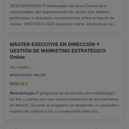
DESTINATARIOS Profesionales del área Comercial o
responsables del departamento de ventas que desean
profundizar o actualizar conocimientos sobre la fuerza de
ventas. METODOLOGÍA Sesiones online, interactivas que
contarán con el programa en formato online, desarrollo de
un Business Case. Como herramientas complementarias la
plataforma cuenta con chat, foros, herramientas de
MÁSTER EXECUTIVE EN DIRECCIÓN Y
mensajería, además del material en formato PDF para que
GESTIÓN DE MARKETING ESTRATÉGICO
el alumno pueda descargarlo y trabajar con él....
Online
MODALIDAD: ONLINE
9000.00 €
Metodología
El programa se desarrolla con metodología
on line y cuenta con una sesión presencial de dos semanas
en Madrid. Durante el programa se desarrolla un verdadero
espíritu de colaboración y cooperación entre los
participantes, fomentado y estimulado por la utilización de
la tecnología y por la dedicación de los docentes. Sesión