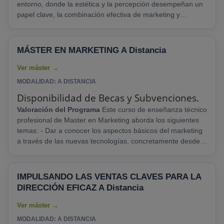
entorno, donde la estética y la percepción desempeñan un
papel clave, la combinación efectiva de marketing y
comunicación se vuelve esencial. El Máster en Marketing y
Comunicación de Moda y Belleza es un programa
especializado que sumerge a los estudiantes en las
MÁSTER EN MARKETING A Distancia
estrategias específicas requeridas para destacar en estas
industrias.
Ventajas
1. Comprensión Profunda de......
MODALIDAD: A DISTANCIA
Disponibilidad de Becas y Subvenciones.
Valoración del Programa
Este curso de enseñanza técnico
profesional de Master en Marketing aborda los siguientes
temas: - Dar a conocer los aspectos básicos del marketing
a través de las nuevas tecnologías, concretamente desde
Internet, y los beneficios y posibilidades que este tipo de
Marketing puede aportar a la empresa. - Llevar a cabo un
estudio pormenorizado del entorno económico desde el
IMPULSANDO LAS VENTAS CLAVES PARA LA
punto de vista del Marketing. Proporcionar las directrices
DIRECCIÓN EFICAZ A Distancia
necesarias para establecer una......
MODALIDAD: A DISTANCIA